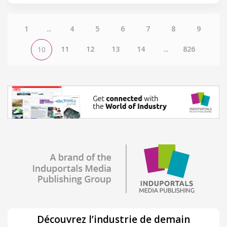
1
...
4
5
6
7
8
9
11
12
13
14
...
826
10
Découvrez l’industrie de demain