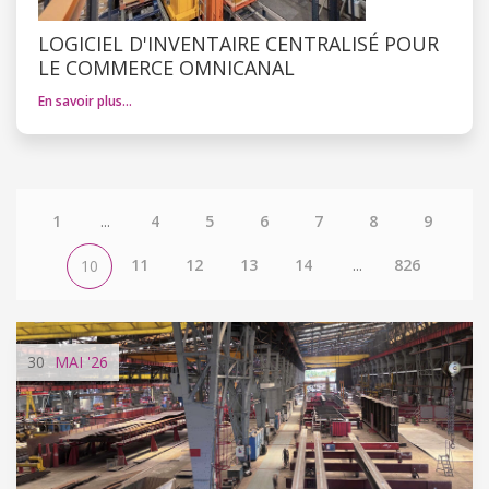
LOGICIEL D'INVENTAIRE CENTRALISÉ POUR
LE COMMERCE OMNICANAL
En savoir plus…
1
...
4
5
6
7
8
9
11
12
13
14
...
826
10
30
MAI
'26