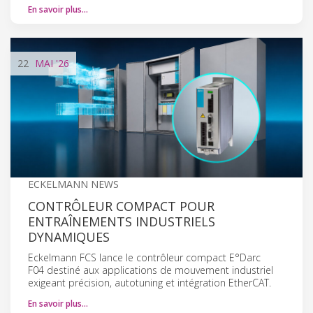
En savoir plus…
22
MAI
'26
ECKELMANN NEWS
CONTRÔLEUR COMPACT POUR
ENTRAÎNEMENTS INDUSTRIELS
DYNAMIQUES
Eckelmann FCS lance le contrôleur compact E°Darc
F04 destiné aux applications de mouvement industriel
exigeant précision, autotuning et intégration EtherCAT.
En savoir plus…