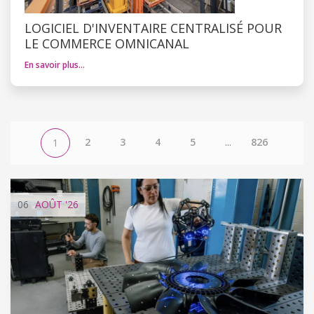
LOGICIEL D'INVENTAIRE CENTRALISÉ POUR
LE COMMERCE OMNICANAL
En savoir plus…
2
3
4
5
...
826
1
06
AOÛT
'26