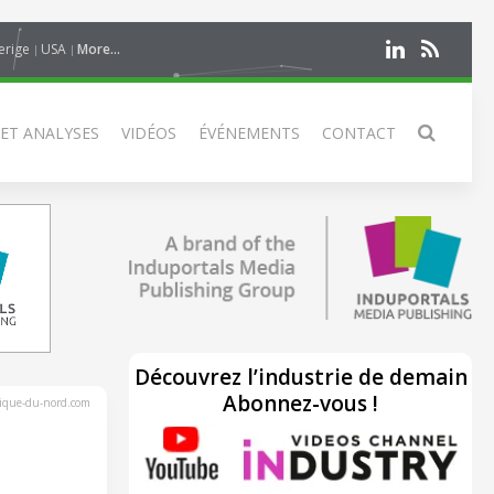
erige
USA
More...
 ET ANALYSES
VIDÉOS
ÉVÉNEMENTS
CONTACT
Découvrez l’industrie de demain
Abonnez-vous !
rique-du-nord.com