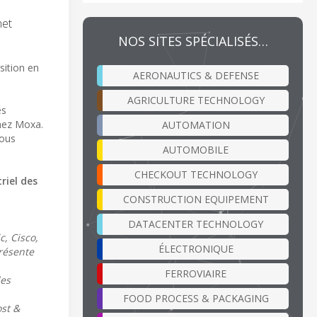
net
NOS SITES SPÉCIALISÉS…
sition en
AERONAUTICS & DEFENSE
AGRICULTURE TECHNOLOGY
es
chez Moxa.
AUTOMATION
nous
AUTOMOBILE
CHECKOUT TECHNOLOGY
riel des
CONSTRUCTION EQUIPEMENT
DATACENTER TECHNOLOGY
c, Cisco,
ÉLECTRONIQUE
présente
FERROVIAIRE
les
FOOD PROCESS & PACKAGING
ost &