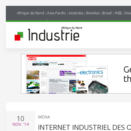
Afrique du Nord
Asia-Pacific
Australia
Benelux
Brasil
中国
Deu
10
MOXA
NOV.
'14
INTERNET INDUSTRIEL DES 