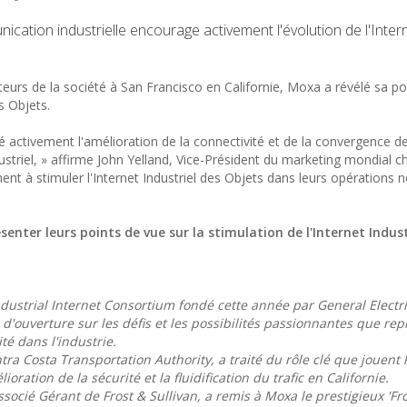
cation industrielle encourage activement l'évolution de l'Inter
uteurs de la société à San Francisco en Californie, Moxa a révélé sa po
s Objets.
é activement l'amélioration de la connectivité et de la convergence d
triel, » affirme John Yelland, Vice-Président du marketing mondial 
chent à stimuler l'Internet Industriel des Objets dans leurs opérations 
enter leurs points de vue sur la stimulation de l'Internet Indust
Industrial Internet Consortium fondé cette année par General Electri
 d'ouverture sur les défis et les possibilités passionnantes que re
té dans l'industrie.
tra Costa Transportation Authority, a traité du rôle clé que jouent 
ation de la sécurité et la fluidification du trafic en Californie.
socié Gérant de Frost & Sullivan, a remis à Moxa le prestigieux 'Fr