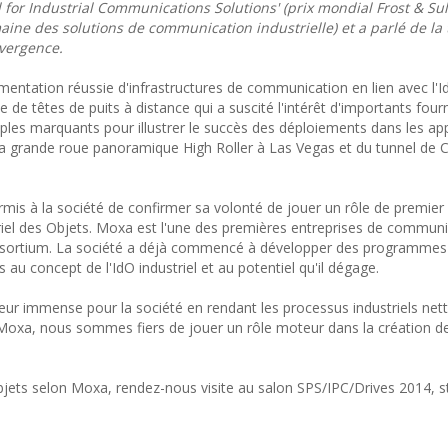
for Industrial Communications Solutions' (prix mondial Frost & Sul
aine des solutions de communication industrielle) et a parlé de la
nvergence.
émentation réussie d'infrastructures de communication en lien avec l'
 de têtes de puits à distance qui a suscité l'intérêt d'importants four
es marquants pour illustrer le succès des déploiements dans les app
de la grande roue panoramique High Roller à Las Vegas et du tunnel de 
rmis à la société de confirmer sa volonté de jouer un rôle de premier
striel des Objets. Moxa est l'une des premières entreprises de commun
et Consortium. La société a déjà commencé à développer des programmes
s au concept de l'IdO industriel et au potentiel qu'il dégage.
aleur immense pour la société en rendant les processus industriels ne
ez Moxa, nous sommes fiers de jouer un rôle moteur dans la création d
 Objets selon Moxa, rendez-nous visite au salon SPS/IPC/Drives 2014, s