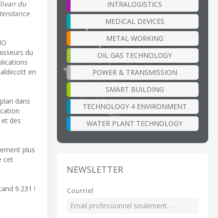
livan du
INTRALOGISTICS
 tendance
MEDICAL DEVICES
METAL WORKING
IdO
nisseurs du
OIL GAS TECHNOLOGY
lications
Caldecott en
POWER & TRANSMISSION
SMART BUILDING
 plan dans
TECHNOLOGY 4 ENVIRONMENT
ication
 et des
WATER PLANT TECHNOLOGY
ttement plus
e cet
NEWSLETTER
tand 9.231 !
Courriel