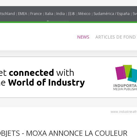
tschland
EMEA
France
Italia
India
日本
México
Sudamérica / España
Sv
NEWS
ARTICLES DE FOND
www.industrie-af
OBJETS - MOXA ANNONCE LA COULEUR