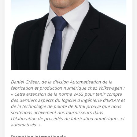
Daniel Gräser, de la division Automatisation de la
fabrication et production numérique chez Volkswagen :
« Cette extension de la norme VASS pour tenir compte
des derniers aspects du logiciel d'ingénierie d'EPLAN et
de la technologie de pointe de Rittal prouve que nous
soutenons activement nos fournisseurs dans
l'élaboration de procédés de fabrication numériques et
automatisés. »
Formation internationale