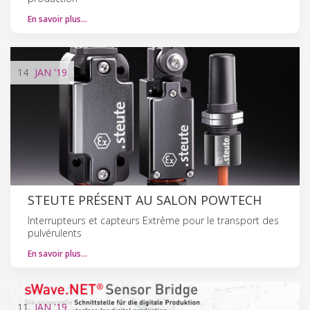
En savoir plus…
14
JAN
'19
STEUTE PRÉSENT AU SALON POWTECH
Interrupteurs et capteurs Extrême pour le transport des
pulvérulents
En savoir plus…
11
JAN
'19