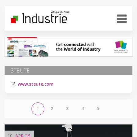
STEUTE
www.steute.com
2
3
4
5
1
10
APR
'19