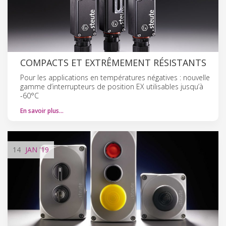
COMPACTS ET EXTRÊMEMENT RÉSISTANTS
Pour les applications en températures négatives : nouvelle
gamme d’interrupteurs de position EX utilisables jusqu’à
-60°C
En savoir plus…
14
JAN
'19