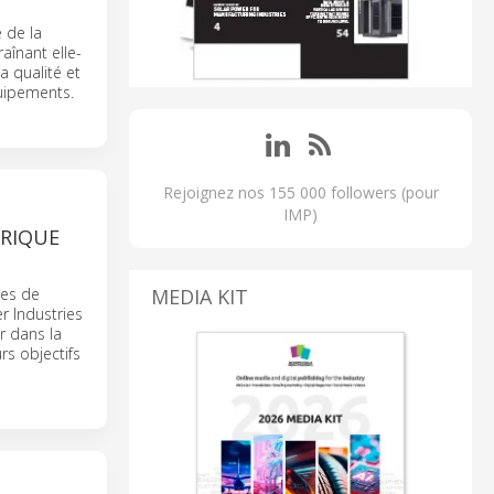
 de la
înant elle-
 qualité et
quipements.
Rejoignez nos 155 000 followers (pour
IMP)
ORIQUE
mes de
MEDIA KIT
r Industries
r dans la
rs objectifs