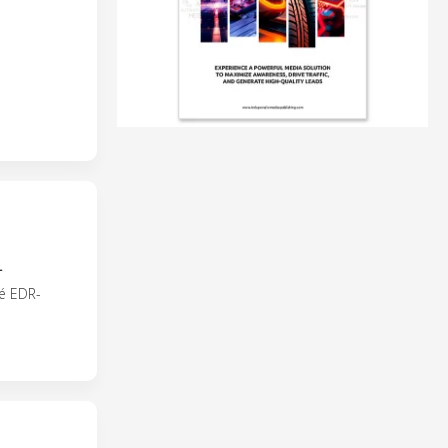
L
é EDR-