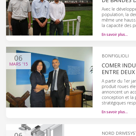
DE BANDES D
Avec le développ
population, la d
même une hausse 
la capacité des p
En savoir plus…
06
BONFIGLIOLI
MARS
'15
COMER INDUS
ENTRE DEUX
A partir du 1er j
produit roues éle
annoncent un acc
conception et la 
stratégiques resp
En savoir plus…
06
NORD DRIVESY