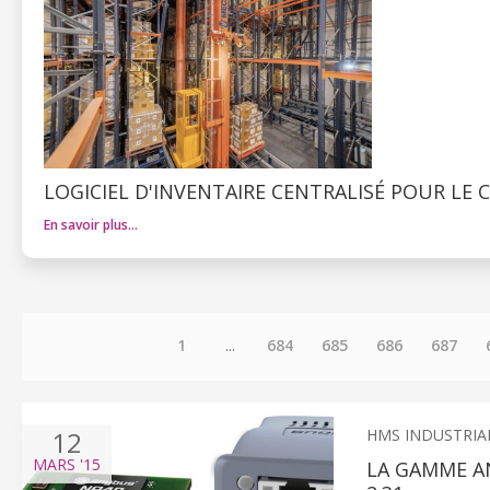
LOGICIEL D'INVENTAIRE CENTRALISÉ POUR L
En savoir plus…
1
...
684
685
686
687
12
HMS INDUSTRIA
MARS
'15
LA GAMME A