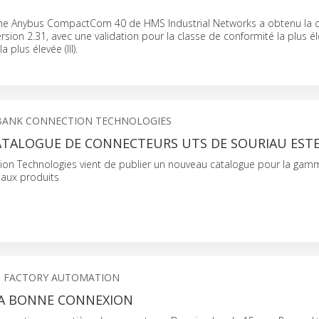
e Anybus CompactCom 40 de HMS Industrial Networks a obtenu la cer
sion 2.31, avec une validation pour la classe de conformité la plus él
a plus élevée (III).
BANK CONNECTION TECHNOLOGIES
TALOGUE DE CONNECTEURS UTS DE SOURIAU ESTE
tion Technologies vient de publier un nouveau catalogue pour la gam
eaux produits
S FACTORY AUTOMATION
A BONNE CONNEXION