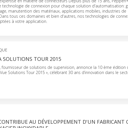
'expertise en matière de connecteurs Depuis plus de 15 ans, Pepperl
 technologie de connexion pour chaque solution d'automatisation: g
ge, manutention des matériaux, applications mobiles, industries de
. Dans tous ces domaines et bien d'autres, nos technologies de conne
tées à votre application.
QUE
A SOLUTIONS TOUR 2015
 fournisseur de solutions de supervision, annonce la 10 ème édition
Vue Solutions Tour 2015 », célébrant 30 ans d’innovation dans le sect
X CONTRIBUE AU DÉVELOPPEMENT D'UN FABRICANT 