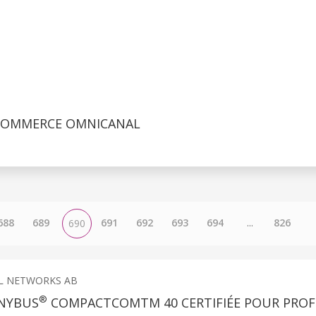
E COMMERCE OMNICANAL
688
689
691
692
693
694
...
826
690
L NETWORKS AB
®
NYBUS
COMPACTCOMTM 40 CERTIFIÉE POUR PROF