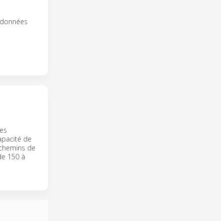
s données
les
apacité de
 chemins de
de 150 à