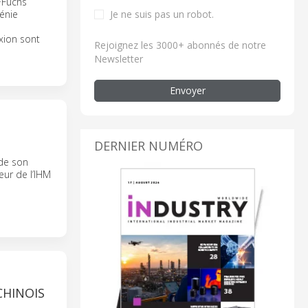
+Fuchs
Je ne suis pas un robot.
énie
xion sont
Rejoignez les 3000+ abonnés de notre
Newsletter
Envoyer
DERNIER NUMÉRO
 de son
eur de l’IHM
CHINOIS