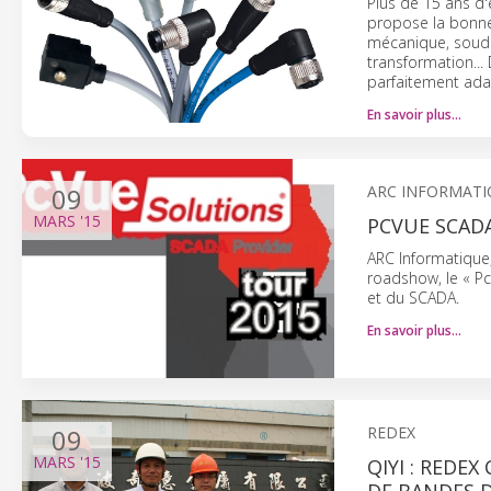
Plus de 15 ans d
propose la bonne
mécanique, souda
transformation..
parfaitement adap
En savoir plus…
09
ARC INFORMATI
MARS
'15
PCVUE SCAD
ARC Informatique,
roadshow, le « Pc
et du SCADA.
En savoir plus…
09
REDEX
MARS
'15
QIYI : REDE