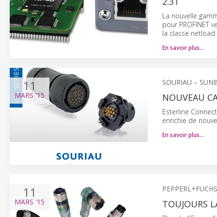
2.31
La nouvelle gamm
pour PROFINET ver
la classe netload l
En savoir plus…
11
SOURIAU – SUN
MARS
'15
NOUVEAU CA
Esterline Connec
enrichie de nouv
En savoir plus…
11
PEPPERL+FUCH
MARS
'15
TOUJOURS L