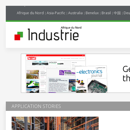
Afrique du Nord
Asia-Pacific
Australia
Benelux
Brasil
中国
Deu
APPLICATION STORIES