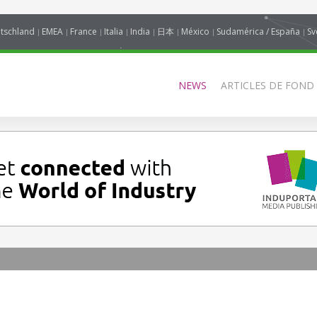
tschland
EMEA
France
Italia
India
日本
México
Sudamérica / España
Sv
NEWS
ARTICLES DE FOND