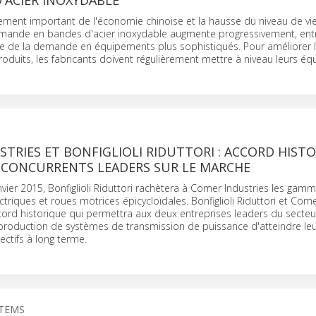
'ACIER INOXYDABLE
ement important de l'économie chinoise et la hausse du niveau de vie
emande en bandes d'acier inoxydable augmente progressivement, entra
de la demande en équipements plus sophistiqués. Pour améliorer la
roduits, les fabricants doivent régulièrement mettre à niveau leurs é
TRIES ET BONFIGLIOLI RIDUTTORI : ACCORD HIST
 CONCURRENTS LEADERS SUR LE MARCHE
anvier 2015, Bonfiglioli Riduttori rachètera à Comer Industries les gam
ctriques et roues motrices épicycloïdales. Bonfiglioli Riduttori et Come
ord historique qui permettra aux deux entreprises leaders du secteu
production de systèmes de transmission de puissance d'atteindre leu
ectifs à long terme.
STEMS