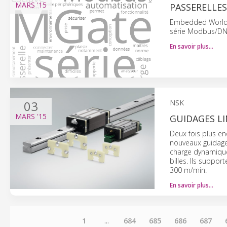
MARS
'15
PASSERELLES
Embedded World 2
série Modbus/DNP3
En savoir plus…
03
NSK
MARS
'15
GUIDAGES LI
Deux fois plus en
nouveaux guidage
charge dynamique
billes. Ils suppo
300 m/min.
En savoir plus…
1
...
684
685
686
687