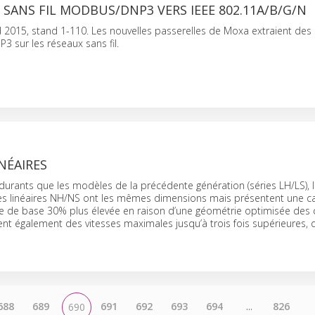
 SANS FIL MODBUS/DNP3 VERS IEEE 802.11A/B/G/N
015, stand 1-110. Les nouvelles passerelles de Moxa extraient de
 sur les réseaux sans fil.
NÉAIRES
durants que les modèles de la précédente génération (séries LH/LS), 
s linéaires NH/NS ont les mêmes dimensions mais présentent une c
 de base 30% plus élevée en raison d’une géométrie optimisée des
rtent également des vitesses maximales jusqu’à trois fois supérieures, 
688
689
691
692
693
694
...
826
690