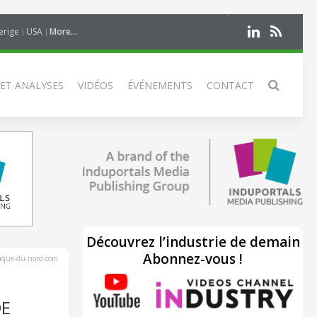
erige
USA
More...
 ET ANALYSES
VIDÉOS
ÉVÉNEMENTS
CONTACT
Découvrez l’industrie de demain
Abonnez-vous !
rique-du-nord.com
DE