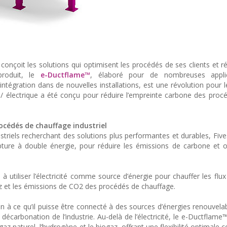
 conçoit les solutions qui optimisent les procédés de ses clients et r
produit, le
e-Ductflame™
, élaboré pour de nombreuses applic
intégration dans de nouvelles installations, est une révolution pour 
 / électrique a été conçu pour réduire l’empreinte carbone des proc
océdés de chauffage industriel
triels recherchant des solutions plus performantes et durables, Five
ure à double énergie, pour réduire les émissions de carbone et o
 utiliser l’électricité comme source d’énergie pour chauffer les flux 
 et les émissions de CO2 des procédés de chauffage.
n à ce qu’il puisse être connecté à des sources d’énergies renouve
la décarbonation de l’industrie. Au-delà de l’électricité, le e-Ductflam
z naturel, l’hydrogène et le biogaz, offrant une flexibilité optimale 