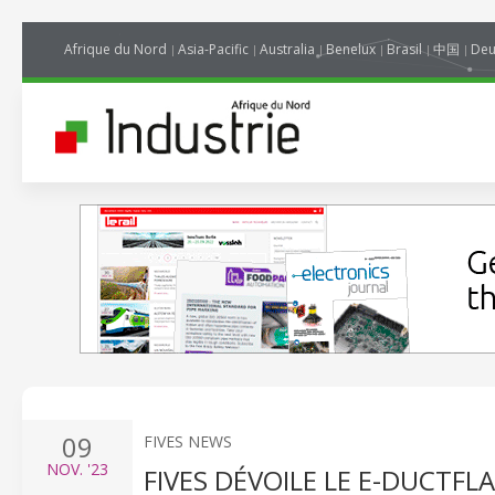
Afrique du Nord
Asia-Pacific
Australia
Benelux
Brasil
中国
Deu
09
FIVES NEWS
NOV.
'23
FIVES DÉVOILE LE E-DUCTF