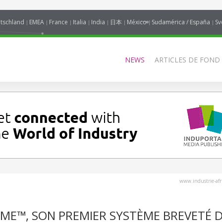
tschland
EMEA
France
Italia
India
日本
México
Sudamérica / España
Sv
NEWS
ARTICLES DE FOND
www.industrie-af
LAME™, SON PREMIER SYSTÈME BREVETÉ 