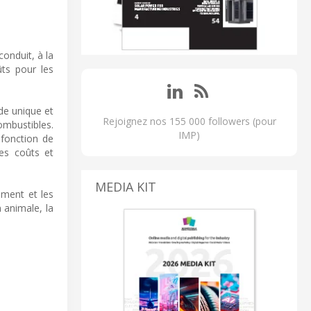
conduit, à la
ûts pour les
de unique et
Rejoignez nos 155 000 followers (pour
ombustibles.
IMP)
 fonction de
des coûts et
MEDIA KIT
iment et les
n animale, la