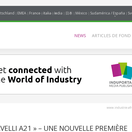
tschland
EMEA
France
Italia
India
日本
México
Sudamérica / España
Sv
NEWS
ARTICLES DE FOND
www.industrie-af
AVELLI A21 » – UNE NOUVELLE PREMIÈRE