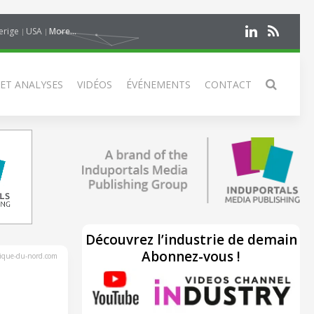
erige
USA
More...
 ET ANALYSES
VIDÉOS
ÉVÉNEMENTS
CONTACT
Découvrez l’industrie de demain
Abonnez-vous !
rique-du-nord.com