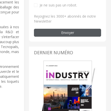
cacement les
Je ne suis pas un robot.
mballage des
éconçue pour
Rejoignez les 3000+ abonnés de notre
Newsletter
ibuées à nos
s la R&D et
Envoyer
 s’interfacer
eaucoup plus
 Tecnopails,
 monde, mais
DERNIER NUMÉRO
vironnement
ercle et le
matiquement
 les loquets
e.