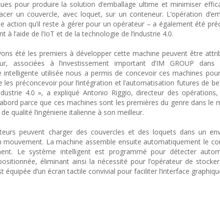
ues pour produire la solution d’emballage ultime et minimiser effi
lacer un couvercle, avec loquet, sur un conteneur. L’opération d’e
ule action qu’il reste à gérer pour un opérateur – a également été pr
à l’aide de l’IoT et de la technologie de l’industrie 4.0.
avons été les premiers à développer cette machine peuvent être attr
eur, associées à l’investissement important d’IM GROUP dan
gie intelligente utilisée nous a permis de concevoir ces machines pour
e les préconcevoir pour l’intégration et l’automatisation futures de b
ustrie 4.0 », a expliqué Antonio Riggio, directeur des opérations,
d’abord parce que ces machines sont les premières du genre dans le
e qualité l’ingénierie italienne à son meilleur.
rateurs peuvent charger des couvercles et des loquets dans un en
n mouvement. La machine assemble ensuite automatiquement le couv
ément. Le système intelligent est programmé pour détecter auto
positionnée, éliminant ainsi la nécessité pour l’opérateur de stocker
équipée d’un écran tactile convivial pour faciliter l’interface graphiqu