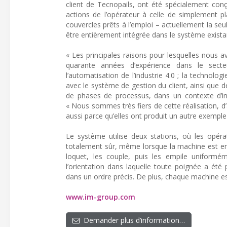
client de Tecnopails, ont été spécialement conç
actions de l’opérateur à celle de simplement p
couvercles prêts à l’emploi – actuellement la se
être entièrement intégrée dans le système existant 
« Les principales raisons pour lesquelles nous 
quarante années d’expérience dans le sect
l’automatisation de l’industrie 4.0 ; la technolo
avec le système de gestion du client, ainsi que d
de phases de processus, dans un contexte d’ind
« Nous sommes très fiers de cette réalisation, 
aussi parce qu’elles ont produit un autre exemple d
Le système utilise deux stations, où les opé
totalement sûr, même lorsque la machine est e
loquet, les couple, puis les empile uniform
l’orientation dans laquelle toute poignée a été 
dans un ordre précis. De plus, chaque machine est 
www.im-group.com
Demander plus d’information…