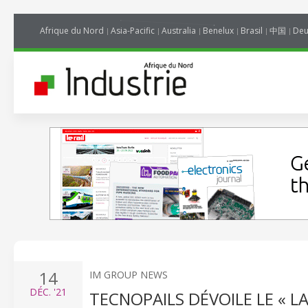
Afrique du Nord
Asia-Pacific
Australia
Benelux
Brasil
中国
Deu
14
IM GROUP NEWS
DÉC.
'21
TECNOPAILS DÉVOILE LE « L