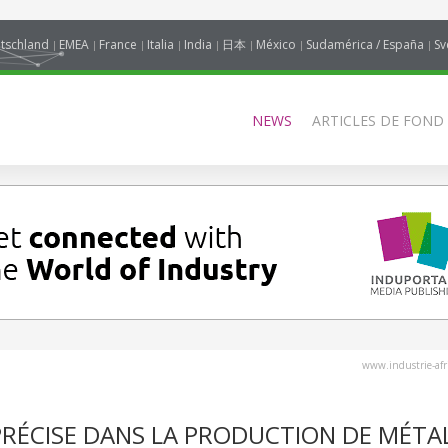
tschland
EMEA
France
Italia
India
日本
México
Sudamérica / España
Sv
NEWS
ARTICLES DE FOND
www.industrie-af
RÉCISE DANS LA PRODUCTION DE MÉTA