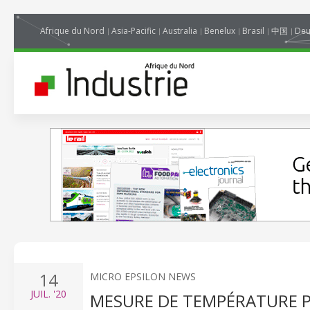
Afrique du Nord
Asia-Pacific
Australia
Benelux
Brasil
中国
Deu
14
MICRO EPSILON NEWS
JUIL.
'20
MESURE DE TEMPÉRATURE P