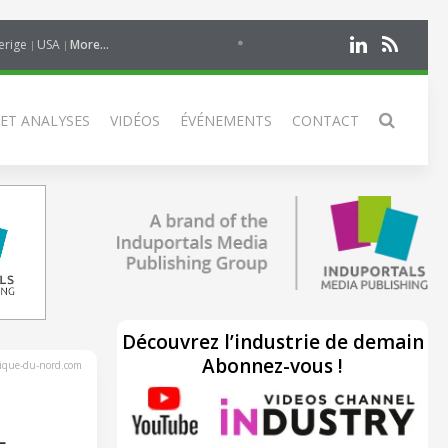
erige
USA
More...
 ET ANALYSES
VIDÉOS
ÉVÉNEMENTS
CONTACT
Découvrez l’industrie de demain
Abonnez-vous !
rique-du-nord.com
L