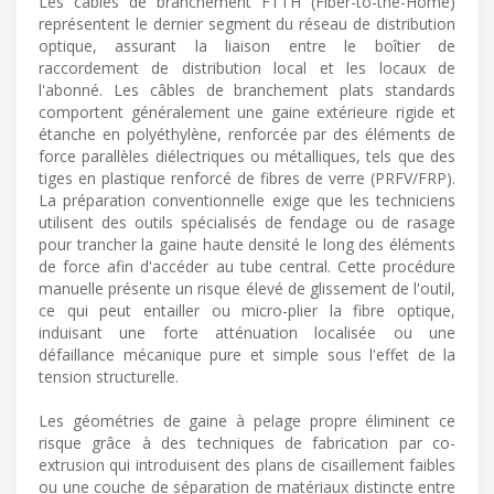
Les câbles de branchement FTTH (Fiber-to-the-Home)
représentent le dernier segment du réseau de distribution
optique, assurant la liaison entre le boîtier de
raccordement de distribution local et les locaux de
l'abonné. Les câbles de branchement plats standards
comportent généralement une gaine extérieure rigide et
étanche en polyéthylène, renforcée par des éléments de
force parallèles diélectriques ou métalliques, tels que des
tiges en plastique renforcé de fibres de verre (PRFV/FRP).
La préparation conventionnelle exige que les techniciens
utilisent des outils spécialisés de fendage ou de rasage
pour trancher la gaine haute densité le long des éléments
de force afin d'accéder au tube central. Cette procédure
manuelle présente un risque élevé de glissement de l'outil,
ce qui peut entailler ou micro-plier la fibre optique,
induisant une forte atténuation localisée ou une
défaillance mécanique pure et simple sous l'effet de la
tension structurelle.
Les géométries de gaine à pelage propre éliminent ce
risque grâce à des techniques de fabrication par co-
extrusion qui introduisent des plans de cisaillement faibles
ou une couche de séparation de matériaux distincte entre