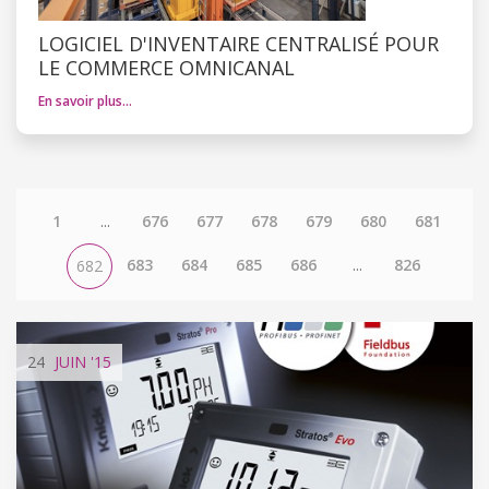
LOGICIEL D'INVENTAIRE CENTRALISÉ POUR
LE COMMERCE OMNICANAL
En savoir plus…
1
...
676
677
678
679
680
681
683
684
685
686
...
826
682
24
JUIN
'15