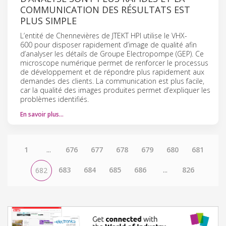
COMMUNICATION DES RÉSULTATS EST
PLUS SIMPLE
L’entité de Chennevières de JTEKT HPI utilise le VHX-
600 pour disposer rapidement d’image de qualité afin
d’analyser les détails de Groupe Electropompe (GEP). Ce
microscope numérique permet de renforcer le processus
de développement et de répondre plus rapidement aux
demandes des clients. La communication est plus facile,
car la qualité des images produites permet d’expliquer les
problèmes identifiés.
En savoir plus…
1
...
676
677
678
679
680
681
683
684
685
686
...
826
682