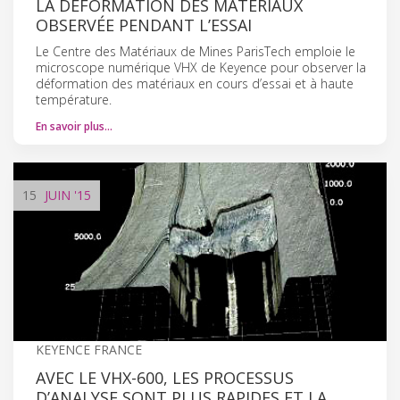
LA DÉFORMATION DES MATÉRIAUX
OBSERVÉE PENDANT L’ESSAI
Le Centre des Matériaux de Mines ParisTech emploie le
microscope numérique VHX de Keyence pour observer la
déformation des matériaux en cours d’essai et à haute
température.
En savoir plus…
15
JUIN
'15
KEYENCE FRANCE
AVEC LE VHX-600, LES PROCESSUS
D’ANALYSE SONT PLUS RAPIDES ET LA