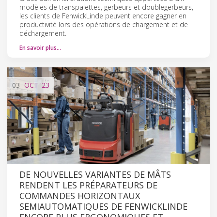
modèles de transpalettes, gerbeurs et double­gerbeurs,
les clients de Fenwick­Linde peuvent encore gagner en
productivité lors des opérations de chargement et de
déchargement.
En savoir plus…
03
OCT
'23
DE NOUVELLES VARIANTES DE MÂTS
RENDENT LES PRÉPARATEURS DE
COMMANDES HORIZONTAUX
SEMI­AUTOMATIQUES DE FENWICK­LINDE
ENCORE PLUS ERGONOMIQUES ET